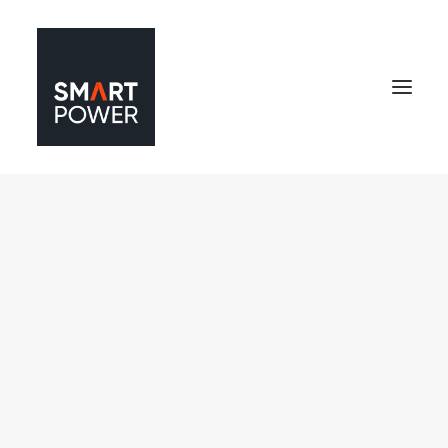
SOBRE NÓS
SafetyWall
Domus
Arcelor Mittal
Emgepron
BMJ
PROJETOS
SOLUÇÕES
CONTATO
Search